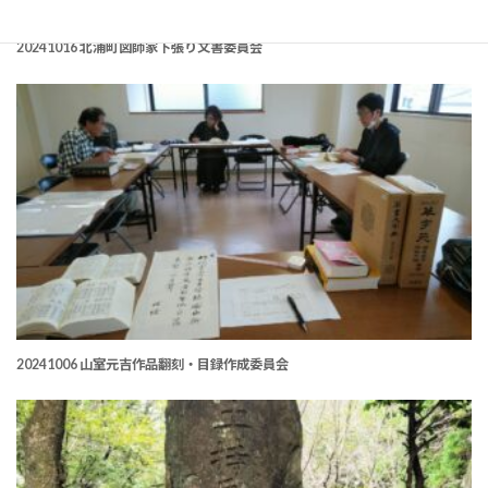
20241016 北浦町図師家下張り文書委員会
20241006 山室元吉作品翻刻・目録作成委員会