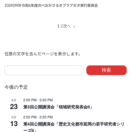
20240908 令和6年度のべおかさるきブラアガタ実行委員会
1
2
次へ
»
任意の文字を含んだページを表示します。
検索
今後の予定
2:00 PM
-
3:30 PM
8月
23
第3回公開講演会「領域研究発表会Ⅱ」
2:00 PM
-
3:30 PM
9月
13
第4回公開講演会「歴史文化都市延岡の若手研究者シリ
ーズⅡ」