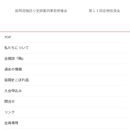
延岡花物語り史跡案内事前研修会
第１１回定例役員会
TOP
私たちについて
会報誌『縣』
過去の情報
延岡史こぼれ話
入会申込み
問合せ
リンク
会員専用