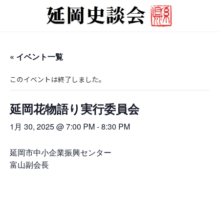
コ
ナ
ン
ビ
テ
ゲ
ン
ー
ツ
シ
へ
ョ
« イベント一覧
ス
ン
キ
に
このイベントは終了しました。
ッ
移
プ
動
延岡花物語り実行委員会
1月 30, 2025 @ 7:00 PM
-
8:30 PM
延岡市中小企業振興センター
富山副会長