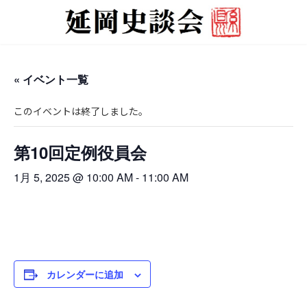
コ
ナ
ン
ビ
テ
ゲ
ン
ー
ツ
シ
へ
ョ
« イベント一覧
ス
ン
キ
に
このイベントは終了しました。
ッ
移
プ
動
第10回定例役員会
1月 5, 2025 @ 10:00 AM
-
11:00 AM
カレンダーに追加