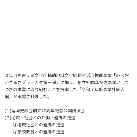
延岡史談会令和７年度総会を開催しました。
今年令和７年(2025)は、昭和10年(1935)の延岡史談会創立から90
周年目の節目の年です。先達が積み重ねてこられた90年の歴史の
重みを糧に、次の100周年とその先を見据えた更なる組織基盤強化
に向けた飛躍の１年にしたいと考えます。
また、今年は明暦元年(1655)の有馬康純公による縣城修築と延岡七
町の城下町完成から370年目の年でもあります。宮崎県内でも固有
の歴史的背景を持つ「歴史文化都市延岡」の更なるシビック・プ
ライドの醸成にこれまでにも増して務めていきたいと考えます。
総会では、公開講演会・領域研究会・史跡巡検などの定例事業や
３年目を迎える文化庁補助地域文化財総合活用推進事業「のべお
かさるきブラアガタ第三弾」に加え、創立90周年記念事業として
つぎの事業に取り組むことを提案した「令和７年度事業計画大
綱」が承認されました。
(１)延岡史談会創立90周年記念公開講演会
(２)地域・社会との共働・連携の推進
①地域社会との連携の推進
②学校教育との連携の推進