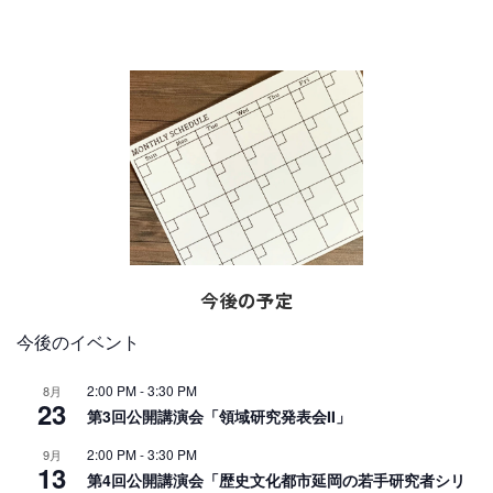
今後の予定
今後のイベント
2:00 PM
-
3:30 PM
8月
23
第3回公開講演会「領域研究発表会Ⅱ」
2:00 PM
-
3:30 PM
9月
13
第4回公開講演会「歴史文化都市延岡の若手研究者シリ