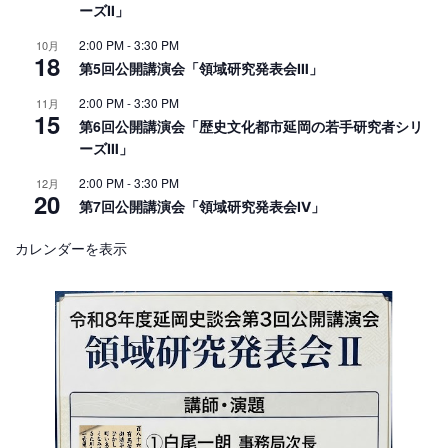
ーズⅡ」
2:00 PM
-
3:30 PM
10月
18
第5回公開講演会「領域研究発表会Ⅲ」
2:00 PM
-
3:30 PM
11月
15
第6回公開講演会「歴史文化都市延岡の若手研究者シリ
ーズⅢ」
2:00 PM
-
3:30 PM
12月
20
第7回公開講演会「領域研究発表会Ⅳ」
カレンダーを表示