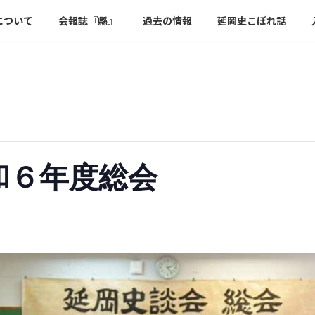
について
会報誌『縣』
過去の情報
延岡史こぼれ話
和６年度総会