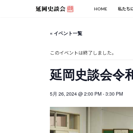
コ
ナ
HOME
私たち
ン
ビ
テ
ゲ
ン
ー
ツ
シ
« イベント一覧
へ
ョ
ス
ン
このイベントは終了しました。
キ
に
ッ
移
プ
動
延岡史談会令
5月 26, 2024 @ 2:00 PM
-
3:30 PM