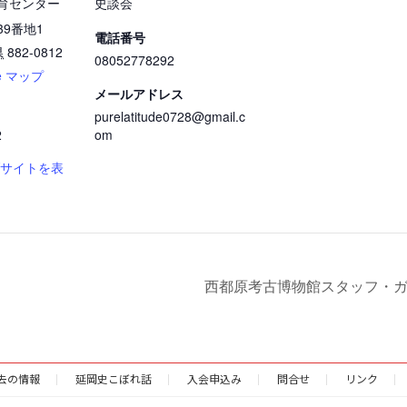
育センター
史談会
9番地1
電話番号
県
882-0812
08052778292
le マップ
メールアドレス
purelatitude0728@gmail.c
2
om
ブサイトを表
西都原考古博物館スタッフ・
去の情報
延岡史こぼれ話
入会申込み
問合せ
リンク